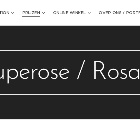
TION
PRIJZEN
ONLINE WINKEL
OVER ONS / PORT
perose / Ros