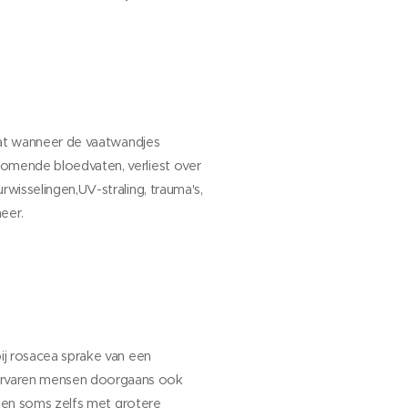
aat wanneer de vaatwandjes
rkomende bloedvaten, verliest over
rwisselingen,UV-straling, trauma's,
eer.
bij rosacea sprake van een
a ervaren mensen doorgaans ook
s, en soms zelfs met grotere