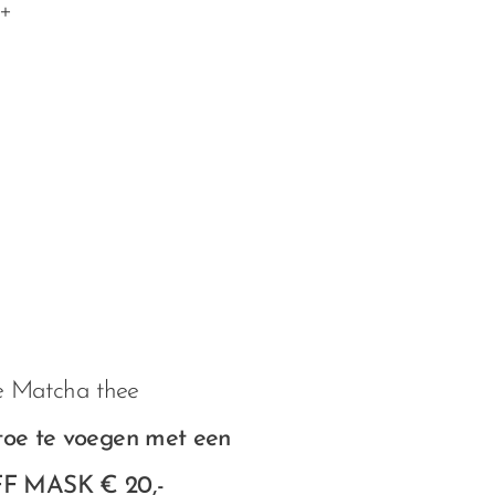
b+
pje Matcha thee
toe te voegen met een
F MASK € 20,-