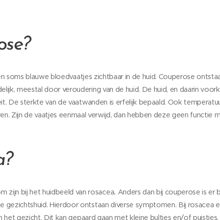
ose?
 en soms blauwe bloedvaatjes zichtbaar in de huid. Couperose ontst
delijk, meestal door veroudering van de huid. De huid, en daarin voo
iteit. De sterkte van de vaatwanden is erfelijk bepaald. Ook temperatuu
n. Zijn de vaatjes eenmaal verwijd, dan hebben deze geen functie m
a?
zijn bij het huidbeeld van rosacea
.
Anders dan bij couperose is er 
 de gezichtshuid. Hierdoor ontstaan diverse symptomen. Bij rosace
in het gezicht. Dit kan gepaard gaan met kleine bultjes en/of puistje