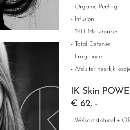
- Organic Peeling
- Infusion
- 24H Moistrurizer
- Total Defense
- Fragrance
- Afsluiter heerlijk ko
IK Skin POW
€ 62, -
- Welkomstritueel 