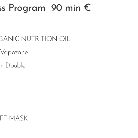
ss Program 90 min €
ORGANIC NUTRITION OIL
 Vapozone
 + Double
OFF MASK