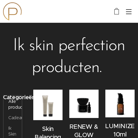
Ik skin perfection
producten.
Categorieën
Alle
producten
Cadeaubonnen
LUMINIZE+
RENEW &
Skin
Ik
10ml
Skin
GLOW
Balancing