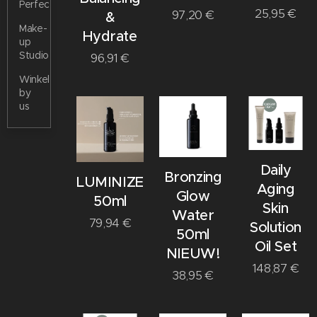
Perfection
25,95
€
97,20
€
&
Make-
Hydrate
up
Studio
96,91
€
Winkeltje
by
us
Daily
Bronzing
LUMINIZE+
Aging
Glow
50ml
Skin
Water
79,94
€
Solution
50ml
Oil Set
NIEUW!
148,87
€
38,95
€