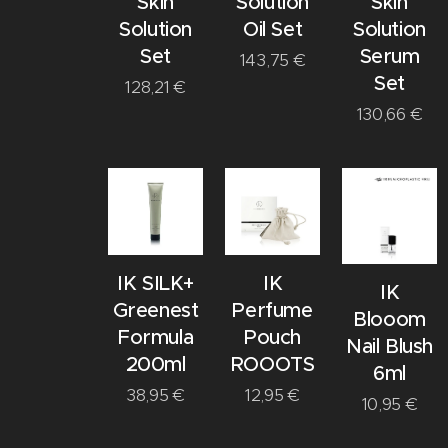
Skin
Solution
Skin
Solution
Oil Set
Solution
Set
Serum
143,75
€
Set
128,21
€
130,66
€
IK SILK+
IK
IK
Greenest
Perfume
Blooom
Formula
Pouch
Nail Blush
200ml
ROOOTS
6ml
38,95
€
12,95
€
10,95
€