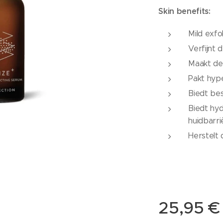
Skin benefits:
Mild exfo
Verfijnt 
Maakt de
Pakt hyp
Biedt be
Biedt hy
huidbarri
Herstelt 
25,95
€