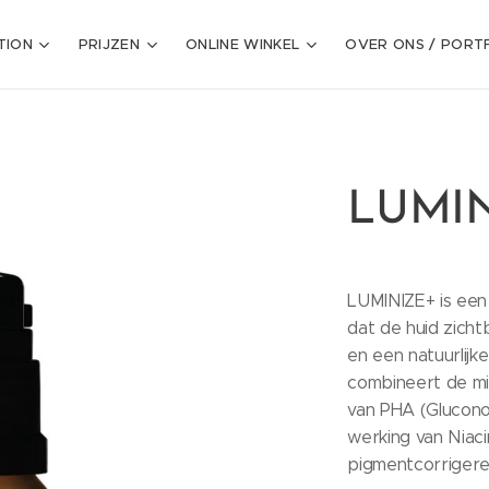
TION
PRIJZEN
ONLINE WINKEL
OVER ONS / PORT
LUMIN
LUMINIZE+ is ee
dat de huid zicht
en een natuurlijk
combineert de mil
van PHA (Glucono
werking van Niac
pigmentcorriger