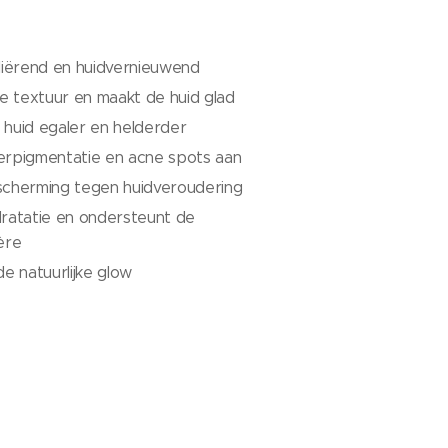
liërend en huidvernieuwend
de textuur en maakt de huid glad
 huid egaler en helderder
erpigmentatie en acne spots aan
scherming tegen huidveroudering
dratatie en ondersteunt de
ère
de natuurlijke glow