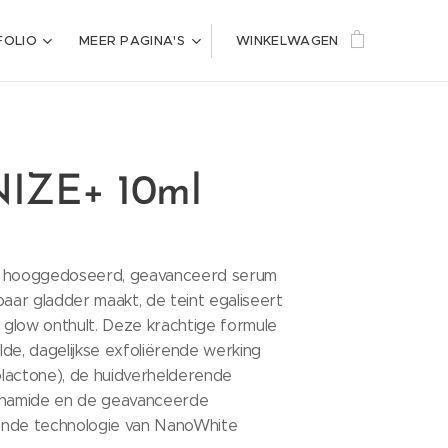
FOLIO
MEER PAGINA'S
WINKELWAGEN
IZE+ 10ml
n hooggedoseerd, geavanceerd serum
baar gladder maakt, de teint egaliseert
e glow onthult. Deze krachtige formule
de, dagelijkse exfoliërende werking
lactone), de huidverhelderende
inamide en de geavanceerde
ende technologie van NanoWhite