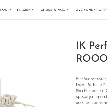
TION
PRIJZEN
ONLINE WINKEL
OVER ONS / PORT
IK Per
ROOO
Een betoverende g
Deze Perfume Pou
Skin Perfection. 
specerijen zijn i
accenten en vor