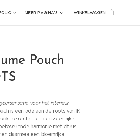
FOLIO
MEER PAGINA'S
WINKELWAGEN
fume Pouch
TS
eursensatie voor het interieur
ch is een ode aan de roots van IK
Donkere orchideeën en zeer rijke
n betoverende harmonie met citrus-
men daarmee een bloemrijke