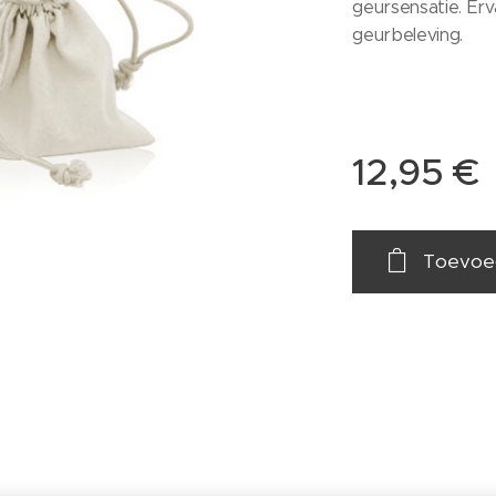
geursensatie. Er
geurbeleving.
12,95
€
Toevoe