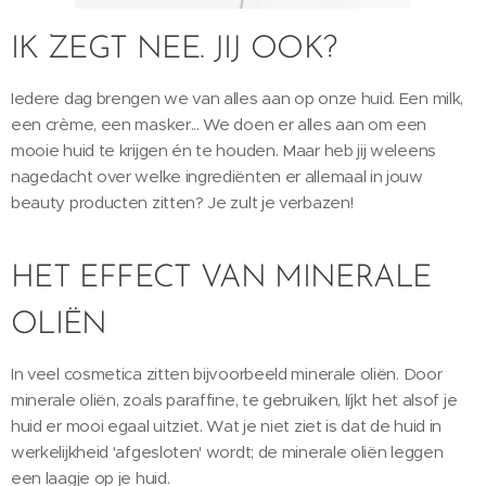
IK ZEGT NEE. JIJ OOK?
Iedere dag brengen we van alles aan op onze huid. Een milk,
een crème, een masker... We doen er alles aan om een
mooie huid te krijgen én te houden. Maar heb jij weleens
nagedacht over welke ingrediënten er allemaal in jouw
beauty producten zitten? Je zult je verbazen!
HET EFFECT VAN MINERALE
OLIËN
In veel cosmetica zitten bijvoorbeeld minerale oliën. Door
minerale oliën, zoals paraffine, te gebruiken, líjkt het alsof je
huid er mooi egaal uitziet. Wat je niet ziet is dat de huid in
werkelijkheid 'afgesloten' wordt; de minerale oliën leggen
een laagje op je huid.