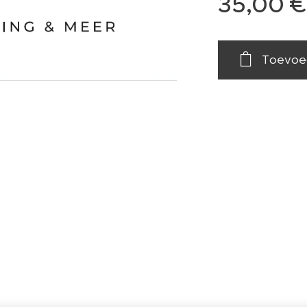
35,00
€
Toevoe