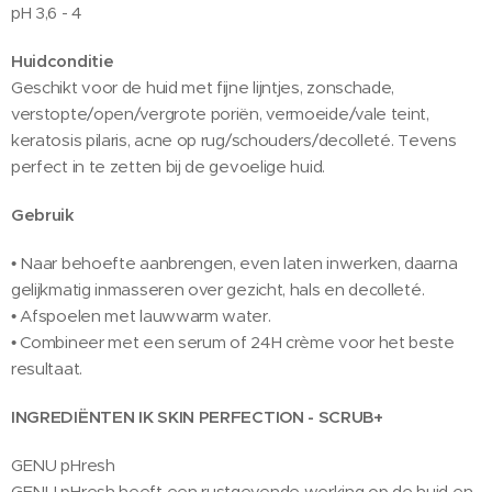
pH 3,6 - 4
Huidconditie
Geschikt voor de huid met fijne lijntjes, zonschade,
verstopte/open/vergrote poriën, vermoeide/vale teint,
keratosis pilaris, acne op rug/schouders/decolleté. Tevens
perfect in te zetten bij de gevoelige huid.
Gebruik
• Naar behoefte aanbrengen, even laten inwerken, daarna
gelijkmatig inmasseren over gezicht, hals en decolleté.
• Afspoelen met lauwwarm water.
• Combineer met een serum of 24H crème voor het beste
resultaat.
INGREDIËNTEN
IK S
KIN PERFECTION - SCRUB+
GENU pHresh
GENU pHresh heeft een rustgevende werking op de huid en