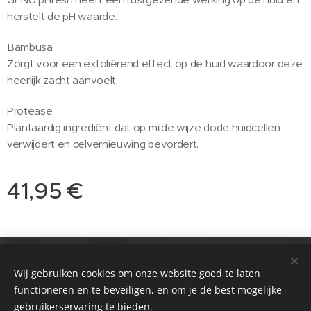
herstelt de pH waarde.
Bambusa
Zorgt voor een exfoliërend effect op de huid waardoor deze
heerlijk zacht aanvoelt.
Protease
Plantaardig ingrediënt dat op milde wijze dode huidcellen
verwijdert en celvernieuwing bevordert.
41,95
€
© 2021 Salon
Passie huidverbetering & Meer
Wij gebruiken cookies om onze website goed te laten
functioneren en te beveiligen, en om je de best mogelijke
Zwolle & Balk
Cookies
gebruikerservaring te bieden.