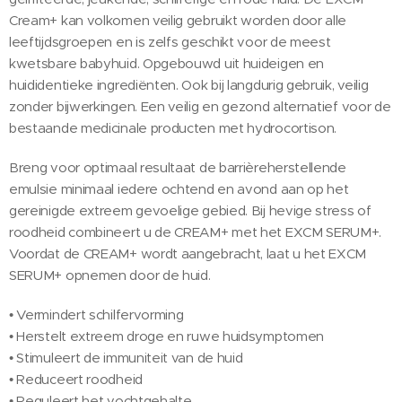
Cream+ kan volkomen veilig gebruikt worden door alle
leeftijdsgroepen en is zelfs geschikt voor de meest
kwetsbare babyhuid. Opgebouwd uit huideigen en
huididentieke ingrediënten. Ook bij langdurig gebruik, veilig
zonder bijwerkingen. Een veilig en gezond alternatief voor de
bestaande medicinale producten met hydrocortison.
Breng voor optimaal resultaat de barrièreherstellende
emulsie minimaal iedere ochtend en avond aan op het
gereinigde extreem gevoelige gebied. Bij hevige stress of
roodheid combineert u de CREAM+ met het EXCM SERUM+.
Voordat de CREAM+ wordt aangebracht, laat u het EXCM
SERUM+ opnemen door de huid.
• Vermindert schilfervorming
• Herstelt extreem droge en ruwe huidsymptomen
• Stimuleert de immuniteit van de huid
• Reduceert roodheid
• Reguleert het vochtgehalte