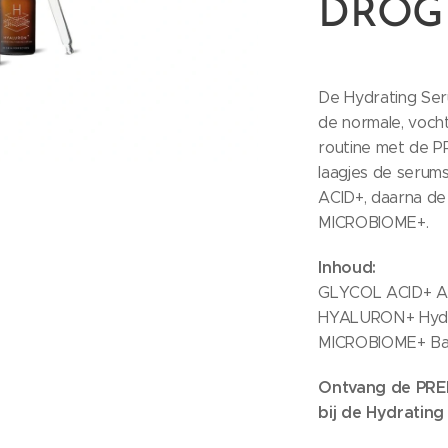
DROG
De Hydrating Ser
de normale, voch
routine met de P
laagjes de serum
ACID+, daarna de
MICROBIOME+.
Inhoud:
GLYCOL ACID+ AH
HYALURON+ Hydra
MICROBIOME+ Bar
Ontvang de PREB
bij de Hydrating