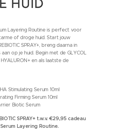
E HUID
um Layering Routine is perfect voor
tarme of droge huid. Start jouw
REBIOTIC SPRAY+, breng daarna in
s aan op je huid. Begin met de GLYCOL
 HYALURON+ en als laatste de
A Stimulating Serum 10ml
ting Firming Serum 10ml
rier Biotic Serum
IOTIC SPRAY+ t.w.v. €29,95 cadeau
 Serum Layering Routine.