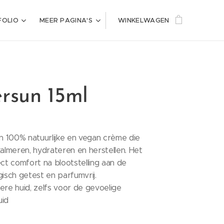
FOLIO
MEER PAGINA'S
WINKELWAGEN
ersun 15ml
 100% natuurlijke en vegan crème die
kalmeren, hydrateren en herstellen. Het
ect comfort na blootstelling aan de
gisch getest en parfumvrij.
ere huid, zelfs voor de gevoelige
uid