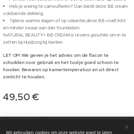
Heb je weinig te camoufleren? Dan biedt deze BB cream
voldoende dekking
Tijdens warme dagen of op vakantie,deze BB voelt licht
en minder zwaar aan dan foundation
NATURAL BEAUTY+ BB CREAM is tevens geschikt om in te
zetten bij Huidzorg bij Kanker.
LET OP!
We geven je het advies om de flacon te
schudden voor gebruik en het tuutje goed schoon te
houden. Bewaren op kamertemperatuur en uit direct
zonlicht te houden.
49,50
€
© 2021 Salon
Passie huidverbetering & Meer
Wij gebruiken cookies om onze website goed te laten