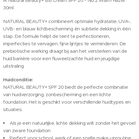
IK Natural Beauty+ BB Cream SPF 20 - No.2 Warm Hazel
30ml
NATURAL BEAUTY+ combineert optimale hydratatie, UVA-,
UVB- en blauw lichtbescherming én subtiele dekking in één
stap. De formule helpt de teint te perfectioneren,
imperfecties te vervagen, fijne lijntjes te verminderen. De
prebiotische werking draagt bij aan het versterken van de
huid barrière voor een fluweelzachte huid en jeugdige
uitstraling
Huidconditie:
NATURAL BEAUTY+ SPF 20 biedt de perfecte combinatie
van huidverzorging, zonbescherming en een lichte
foundation. Het is geschikt voor verschillende huidtypes en
situaties.
Als je een natuurlijke, lichte dekking wilt zonder het gevoel
van zware foundation
Perfect voor school, werk of een snelle make-uproutine