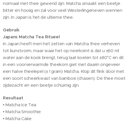
normaal met thee gewend zijn. Matcha smaakt een beetje
bitter en hooiig en zal voor veel Westerlingeneven wennen
zijn. In Japan is het de ultieme thee.
Gebruik
Japans Matcha Tea Ritueel
In Japan heeft men het zetten van Matcha thee verheven
tot kunstvorm, maar waar het op neerkomt is dat u ±60 ml
water aan de kook brengt, terug laat koelen tot ±80°C en dit
in een voorverwarmde theekom giet met daarin ongeveer
een halve theelepel (± 1 gram) Matcha. Klop dit flink door met
een soort scheerkwast van bamboe (chasen). De thee moet
zijdezacht en een beetje schuimig zijn.
Resultaat
• Matcha Ice Tea
• Matcha Smoothie
• Matcha Cake