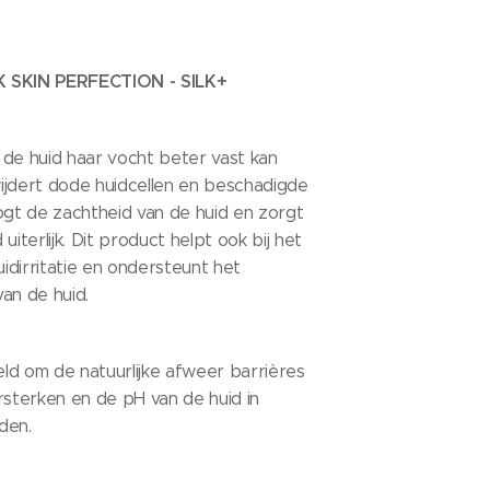
K
SKIN PERFECTION - SILK+
 de huid haar vocht beter vast kan
ijdert dode huidcellen en beschadigde
ogt de zachtheid van de huid en zorgt
uiterlijk. Dit product helpt ook bij het
dirritatie en ondersteunt het
van de huid.
ld om de natuurlijke afweer barrières
rsterken en de pH van de huid in
den.