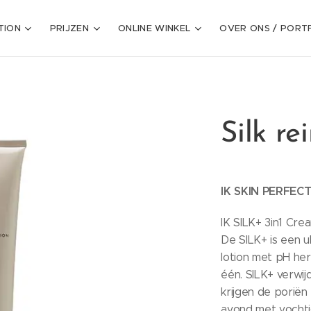
TION
PRIJZEN
ONLINE WINKEL
OVER ONS / PORT
Silk re
IK SKIN PERFECT
IK SILK+ 3in1 Cre
De SILK+ is een ul
lotion met pH he
één. SILK+ verwijd
krijgen de porië
avond met vochti