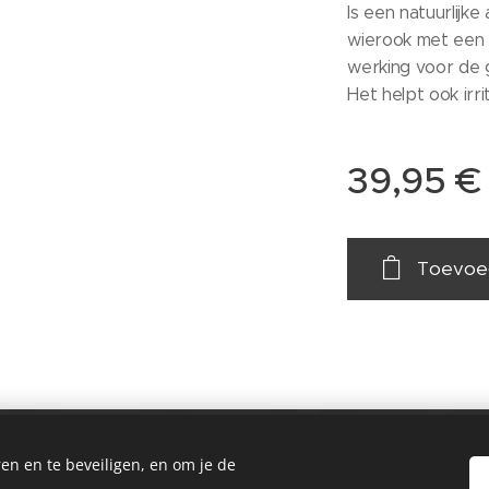
Is een natuurlijke
wierook met een
werking voor de 
Het helpt ook irri
39,95
€
Toevoe
© 2021 Salon
en en te beveiligen, en om je de
Passie huidverbetering & Meer