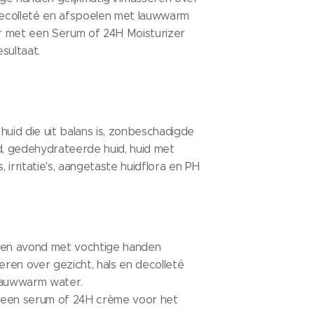
 decolleté en afspoelen met lauwwarm
 met een Serum of 24H Moisturizer
sultaat.
huid die uit balans is, zonbeschadigde
d, gedehydrateerde huid, huid met
s, irritatie's, aangetaste huidflora en PH
 en avond met vochtige handen
seren over gezicht, hals en decolleté
lauwwarm water.
 een serum of 24H crème voor het