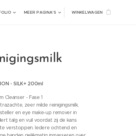
FOLIO
MEER PAGINA'S
WINKELWAGEN
inigingsmilk
ION - SILK+ 200ml
am Cleanser - Fase 1
trazachte, zeer milde reinigingsmilk,
rsteller en eye make-up remover in
ert talg en vuil voordat zij de kans
n te verstoppen. Iedere ochtend en
ge handen gelijkmatig inmasseren over