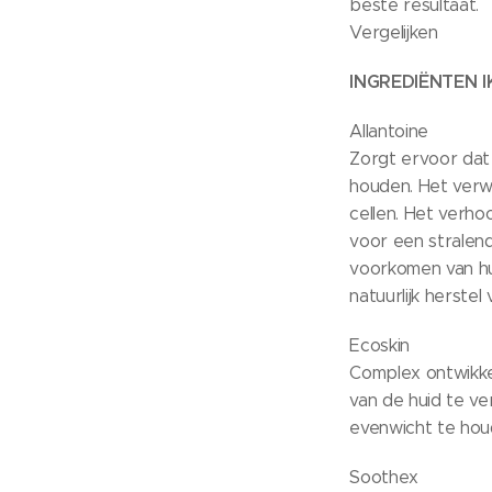
beste resultaat.
Vergelijken
INGREDIËNTEN
I
Allantoine
Zorgt ervoor dat
houden. Het verw
cellen. Het verho
voor een stralend 
voorkomen van hui
natuurlijk herstel 
Ecoskin
Complex ontwikke
van de huid te ve
evenwicht te hou
Soothex