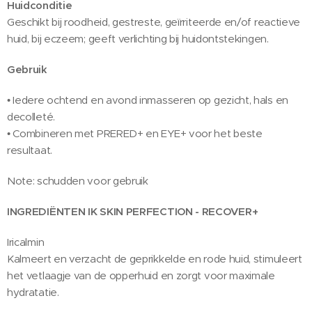
Huidconditie
Geschikt bij roodheid, gestreste, geïrriteerde en/of reactieve
huid, bij eczeem; geeft verlichting bij huidontstekingen.
Gebruik
• Iedere ochtend en avond inmasseren op gezicht, hals en
decolleté.
• Combineren met PRERED+ en EYE+ voor het beste
resultaat.
Note: schudden voor gebruik
INGREDIËNTEN
IK
SKIN PERFECTION - RECOVER+
Iricalmin
Kalmeert en verzacht de geprikkelde en rode huid, stimuleert
het vetlaagje van de opperhuid en zorgt voor maximale
hydratatie.