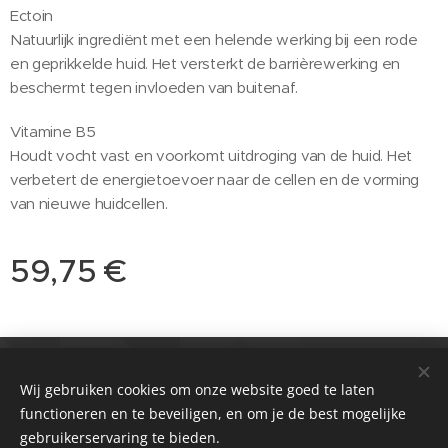
Ectoin
Natuurlijk ingrediënt met een helende werking bij een rode
en geprikkelde huid. Het versterkt de barrièrewerking en
beschermt tegen invloeden van buitenaf.
Vitamine B5
Houdt vocht vast en voorkomt uitdroging van de huid. Het
verbetert de energietoevoer naar de cellen en de vorming
van nieuwe huidcellen.
59,75
€
© 2021 Salon
Passie huidverbetering & Meer
Wij gebruiken cookies om onze website goed te laten
functioneren en te beveiligen, en om je de best mogelijke
Zwolle & Balk
Cookies
gebruikerservaring te bieden.